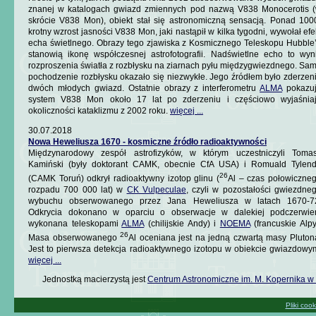
znanej w katalogach gwiazd zmiennych pod nazwą V838 Monocerotis 
skrócie V838 Mon), obiekt stał się astronomiczną sensacją. Ponad 100
krotny wzrost jasności V838 Mon, jaki nastąpił w kilka tygodni, wywołał efe
echa świetlnego. Obrazy tego zjawiska z Kosmicznego Teleskopu Hubble
stanowią ikonę współczesnej astrofotografii. Nadświetlne echo to wyn
rozproszenia światła z rozbłysku na ziarnach pyłu międzygwiezdnego. Sa
pochodzenie rozbłysku okazało się niezwykłe. Jego źródłem było zderzen
dwóch młodych gwiazd. Ostatnie obrazy z interferometru
ALMA
pokazu
system V838 Mon około 17 lat po zderzeniu i częściowo wyjaśnia
okoliczności kataklizmu z 2002 roku.
więcej ...
30.07.2018
Nowa Heweliusza 1670 - kosmiczne źródło radioaktywności
Międzynarodowy zespół astrofizyków, w którym uczestniczyli Toma
Kamiński (były doktorant CAMK, obecnie CfA USA) i Romuald Tylen
26
(CAMK Toruń) odkrył radioaktywny izotop glinu (
Al – czas połowiczne
rozpadu 700 000 lat) w
CK Vulpeculae
, czyli w pozostałości gwiezdne
wybuchu obserwowanego przez Jana Heweliusza w latach 1670-7
Odkrycia dokonano w oparciu o obserwacje w dalekiej podczerwie
wykonana teleskopami
ALMA
(chilijskie Andy) i
NOEMA
(francuskie Alpy
26
Masa obserwowanego
Al oceniana jest na jedną czwartą masy Pluton
Jest to pierwsza detekcja radioaktywnego izotopu w obiekcie gwiazdowy
więcej ...
Jednostką macierzystą jest
Centrum Astronomiczne im. M. Kopernika 
Pliki cook