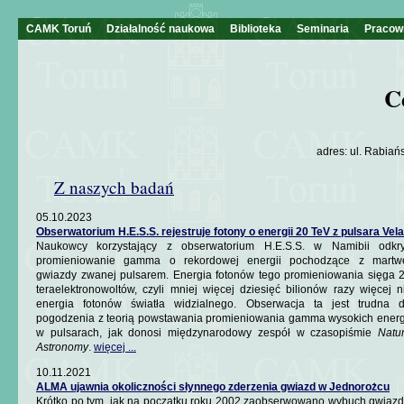
CAMK Toruń
Działalność naukowa
Biblioteka
Seminaria
Pracow
C
adres: ul. Rabiań
Z naszych badań
05.10.2023
Obserwatorium H.E.S.S. rejestruje fotony o energii 20 TeV z pulsara Vela
Naukowcy korzystający z obserwatorium H.E.S.S. w Namibii odkry
promieniowanie gamma o rekordowej energii pochodzące z martw
gwiazdy zwanej pulsarem. Energia fotonów tego promieniowania sięga 
teraelektronowoltów, czyli mniej więcej dziesięć bilionów razy więcej n
energia fotonów światła widzialnego. Obserwacja ta jest trudna 
pogodzenia z teorią powstawania promieniowania gamma wysokich energ
w pulsarach, jak donosi międzynarodowy zespół w czasopiśmie
Natu
Astronomy
.
więcej ...
10.11.2021
ALMA ujawnia okoliczności słynnego zderzenia gwiazd w Jednorożcu
Krótko po tym, jak na początku roku 2002 zaobserwowano wybuch gwiazd