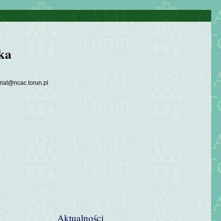
ka
riat@ncac.torun.pl
Aktualności