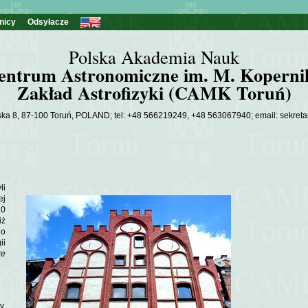
nicy
Odsyłacze
Polska Akademia Nauk
entrum Astronomiczne im. M. Koperni
Zakład Astrofizyki (CAMK Toruń)
ska 8, 87-100 Toruń, POLAND; tel: +48 566219249, +48 563067940; email: sekreta
li
ej
20
iż
do
ii
re
y,