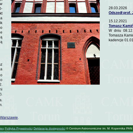
(w
28.03.2026
0-
Odszedł prof.
kt
’a
15.12.2021
ik
Tomasz Kamińs
mo
W dniu 08.12
ie
Tomasza Kamińs
ją
kadencje 01.0
ją
sz
da
go
go
2.
ni
).
a.
m.
w Warszawie
.
ies
Polityka Prywatności
Deklaracja dostępności
© Centrum Astronomiczne im. M. Kopernika PAN 